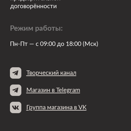
ИП Татаева Хадижат Салмановна
ИНН 056103073451
ОГРНИП 324050000101296
© Anna_Jane_Shop, 2024
Разработка сайта:
Полина Третьякова