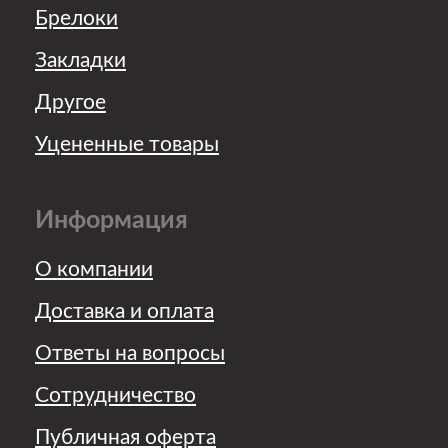
Сотрудничество
Публичная оферта
Политика конфиденциальности
Политика обработки
персональных данных
Контакты
support@annajaneshop.ru
Офис
г. Санкт-Петербург,
Комендантский проспект,
60к3. Вход по
предварительной
договорённости