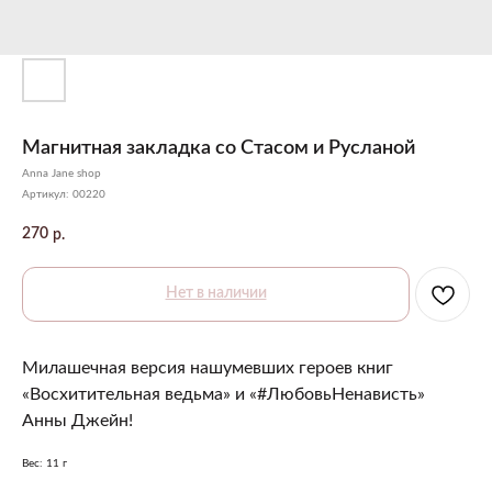
Магнитная закладка со Стасом и Русланой
Anna Jane shop
Артикул:
00220
270
р.
Нет в наличии
Милашечная версия нашумевших героев книг
«Восхитительная ведьма» и «#ЛюбовьНенависть»
Анны Джейн!
Вес: 11 г