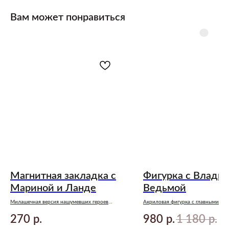
Вам может понравиться
Магнитная закладка с
Фигурка с Влады
Мариной и Ланде
Ведьмой
Милашечная версия нашумевших героев
Акриловая фигурка с главными гер
цикла «Мой идеальный смерч» Анны Джейн
«Восхитительная ведьма» Анны Д
270
980
1 180
р.
р.
р.