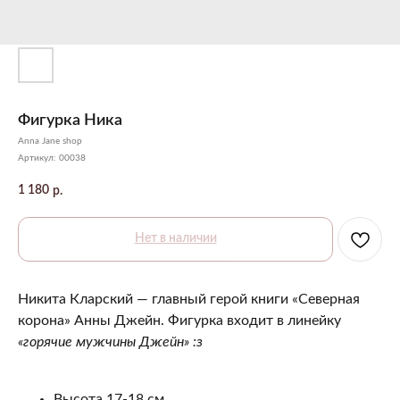
Фигурка Ника
Anna Jane shop
Артикул:
00038
1 180
р.
Нет в наличии
Никита Кларский ― главный герой книги «Северная
корона» Анны Джейн. Фигурка входит в линейку
«горячие мужчины Джейн» :з
Высота 17-18 см