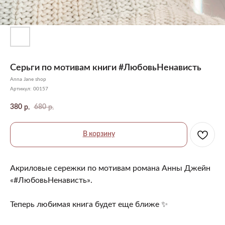
Серьги по мотивам книги #ЛюбовьНенависть
Anna Jane shop
Артикул:
00157
380
680
р.
р.
В корзину
Акриловые сережки по мотивам романа Анны Джейн
«#ЛюбовьНенависть».
Теперь любимая книга будет еще ближе ✨