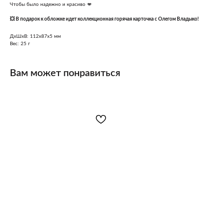
Чтобы было надежно и красиво 💋
💥 В подарок к обложке идет коллекционная горячая карточка с Олегом Владыко!
ДxШxВ: 112x87x5 мм
Вес: 25 г
Вам может понравиться