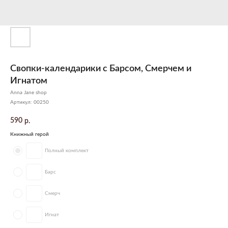
Свопки-календарики с Барсом, Смерчем и
Игнатом
Anna Jane shop
Артикул:
00250
590
р.
Книжный герой
Полный комплект
Барс
Смерч
Игнат