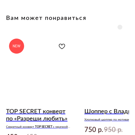
Вам может понравиться
NEW
TOP SECRET конверт
Шоппер с Влады
по «Разреши любить»
Хлопковый шоппер по мотивам ро
«Восхитительная ведьма» Анны Д
Секретный конверт
TOP SECRET
с мрачной
750
950
р.
р.
эстетикой — этот конверт про потерю и