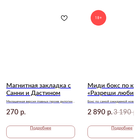
18+
Магнитная закладка с
Миди бокс по кн
Санни и Дастином
«Разреши любить
Предзаказ
Милашечная версия главных героев дилогии
Бокс по самой ожидаемой новинке
«Небесная музыка» Анны Джейн
года....
270
2 890
3 190
р.
р.
р.
Подробнее
Подробнее