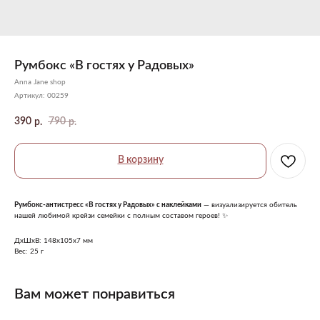
Румбокс «В гостях у Радовых»
Anna Jane shop
Артикул:
00259
390
790
р.
р.
В корзину
Румбокс-антистресс «В гостях у Радовых» с наклейками
— визуализируется обитель
нашей любимой крейзи семейки с полным составом героев! ✨
ДxШxВ: 148x105x7 мм
Вес: 25 г
Вам может понравиться