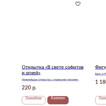
Открытка «В свете софитов
Фигу
и огней»
Барс и Р
герои к
Нежнейшая открытка с главными героями
1 18
Джейн.
цикла «Музыкальный приворот» Анны Джейн
220
р.
В корзину
Подробнее
Под