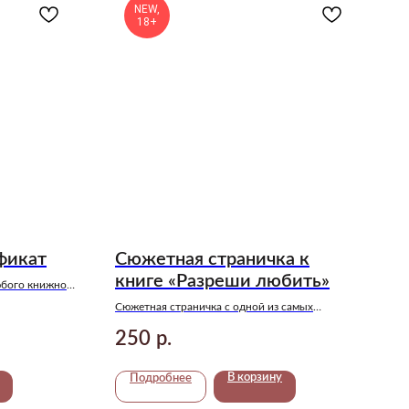
NEW,
18+
фикат
Сюжетная страничка к
книге «Разреши любить»
юбого книжного
 отличным и
Сюжетная страничка с одной из самых
близких людей
популярных и нежных сцен во всей истории!
250
р.
В корзину
Подробнее