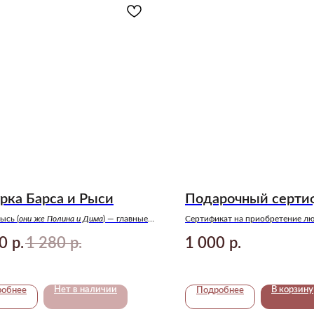
рка Барса и Рыси
Подарочный серти
ысь (
они же Полина и Дима
) ― главные
Сертификат на приобретение л
ниги «Твое сердце будет разбито» Анны
мерча в нашем магазине! Станет
0
1 280
1 000
р.
р.
р.
желанным подарком для ваших 
;)
Нет в наличии
В корзину
робнее
Подробнее