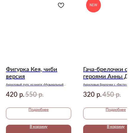
NEW
Фигурка Кея, чиби
Гача-брелочки с
версия
героями Анны Д
Акриловый пупс из книги «Музыкальный
Акриловые брелочки с «бести» ми
приворот» Анны Джейн!
Джейн
420
550
320
450
р.
р.
р.
р.
Подробнее
Подробнее
В корзину
В корзину