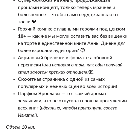
Супер-обложка на книгу, продолжающая
прошлый концепт, только теперь мрачнее и
болезненнее — чтобы само сердце заныло от
тоски 💔
Горячий комикс с главными героями под цензом
18+
— как же мы могли оставить вас без вишенки
на торте в единственной книге Анны Джейн для
более взрослой аудитории? 😈
Акриловый брелочек в формате любовной
переписки (
или история о том, как один попугай
стал залогом крепких отношений!
).
Сюжетная страничка с одной из самых
популярных и нежных сцен во всей истории!
Парфюм Ярославы — тот самый аромат
земляники, что не отпускал героя на протяжении
всех книг (
идеально, чтобы притянуть своего
Игната!
).
Объем 10 мл.