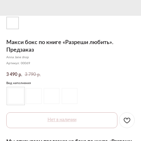
Макси бокс по книге «Разреши любить».
Предзаказ
Anna Jane shop
Артикул:
00069
3 490
3 790
р.
р.
Вид наполнения
Нет в наличии