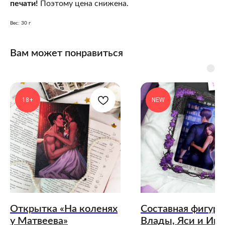
печати!
Поэтому цена снижена.
Вес: 30 г
Вам может понравиться
18+
NEW
Открытка «На коленях
Составная фигурк
у Матвеева»
Влады, Яси и Игн