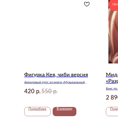
18+
Фигурка Кея, чиби версия
Миди
«Раз
Акриловый пупс из книги «Музыкальный
приворот» Анны Джейн!
Пред
Бокс по
420
550
р.
р.
2 89
В корзину
Подробнее
Под