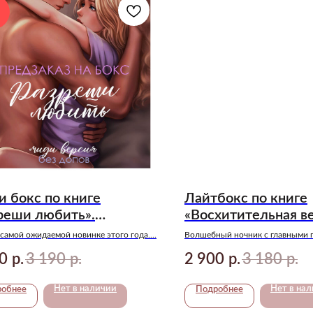
 бокс по книге
Лайтбокс по книге
реши любить».
«Восхитительная в
заказ
Предзаказ
 самой ожидаемой новинке этого года....
Волшебный ночник с главными 
«Восхитительная ведьма» — Тан
0
3 190
2 900
3 180
р.
р.
р.
р.
Нет в наличии
Нет в на
робнее
Подробнее