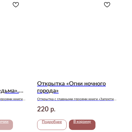
Открытка «Огни ночного
едьма».
города»
героями книги
Открытка с главными героями книги «Запрети
ей и Олегом
любить» — Ярославой и Игнатом при свете
220
р.
романтики ночного города
личии
В корзину
Подробнее