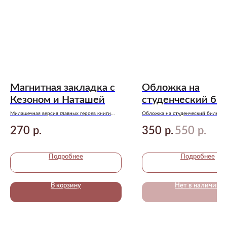
Магнитная закладка с
Обложка на
Кезоном и Наташей
студенческий би
«На колени, мила
Милашечная версия главных героев книги
Обложка на студенческий билет п
«Только с тобой. Антифанатка» Анны Джейн
романа Анны Джейн «Восхититель
270
350
550
ведьма»!
р.
р.
р.
Подробнее
Подробнее
В корзину
Нет в наличии