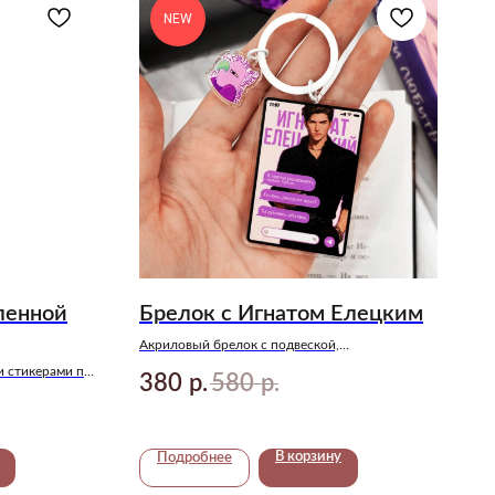
NEW
ленной
Брелок с Игнатом Елецким
Акриловый брелок с подвеской,
иллюстрирующий одну из самых забавных сцен
и стикерами по
380
580
р.
р.
в книге Анны Джейн — «Запрети любить»
В корзину
Подробнее