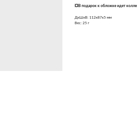
💥В подарок к обложке идет колле
ДxШxВ: 112x87x5 мм
Вес: 25 г