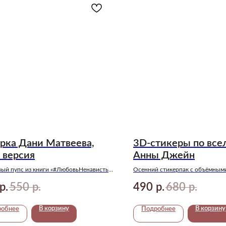
рка Дани Матвеева,
3D-стикеры по все
 версия
Анны Джейн
ый пупс из книги «#ЛюбовьНенависть»
Осенний стикерпак с объёмным
жейн!
миру книг любимого автора
550
490
680
р.
р.
р.
р.
В корзину
В корзину
робнее
Подробнее