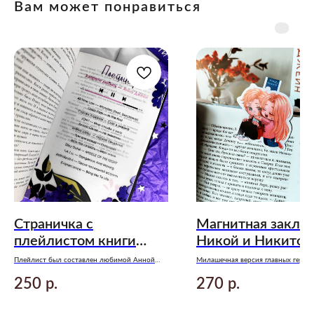
Вам может понравиться
Страничка с
Магнитная заклад
плейлистом книги
Никой и Никитой
«Запрети любить»
Плейлист был составлен любимой Анной
Милашечная версия главных героев
Джейн при написании романа
«Северная корона» Анны Джейн
250
270
р.
р.