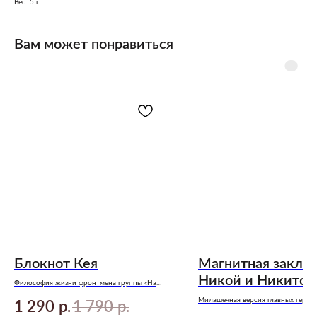
Вес: 5 г
Вам может понравиться
Блокнот Кея
Магнитная заклад
Никой и Никитой
Философия жизни фронтмена группы «На
краю». По мотивам книги Анны Джейн
Милашечная версия главных героев
1 290
1 790
«Музыкальный приворот»
р.
р.
«Северная корона» Анны Джейн