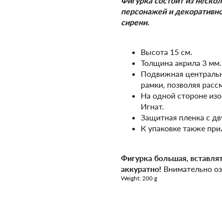
Фигурка состоит из неско
персонажей и декоративно
сирени.
Высота 15 см.
Толщина акрила 3 мм.
Подвижная центральна
рамки, позволяя расс
На одной стороне изо
Игнат.
Защитная пленка с дву
К упаковке также при
Фигурка большая, вставлят
аккуратно!
Внимательно оз
Weight: 200 g