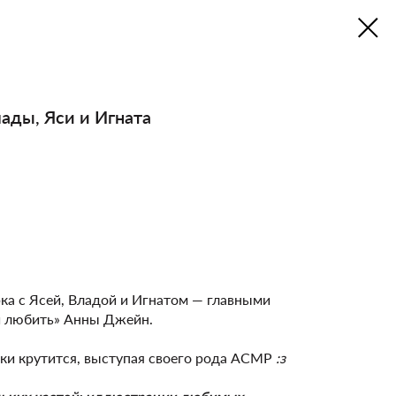
ады, Яси и Игната
ка с Ясей, Владой и Игнатом — главными
и любить» Анны Джейн.
ки крутится, выступая своего рода АСМР
:з