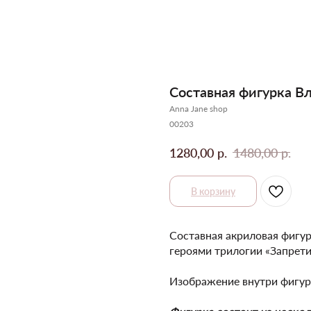
Составная фигурка Вл
Anna Jane shop
00203
р.
р.
1280,00
1480,00
В корзину
Составная акриловая фигур
героями трилогии «Запрет
Изображение внутри фигур