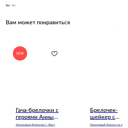
Вес: 6 г
Вам может понравиться
NEW
Гача-брелочки с
Брелочек-
героями Анны
шейкер с
Джейн
Владыко
Акриловые брелочки с «бести»
Акриловый брелок по книг