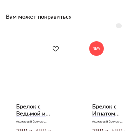
Вам может понравиться
NEW
Брелок с
Брелок с
Ведьмой и
Игнатом
Владыко
Елецким
Акриловый брелок с
Акриловый брелок с
подвеской по книге
подвеской, иллюстрирующ
«Восхитительная ведьма» Анны
одну из самых забавных сце