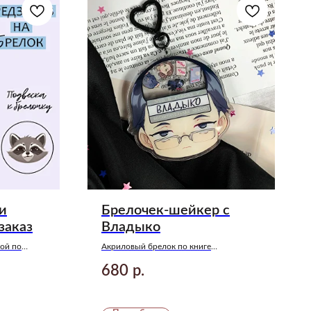
и
Брелочек-шейкер с
заказ
Владыко
ой по
Акриловый брелок по книге
» Анны
«Восхитительная ведьма» Анны Джейн
680
р.