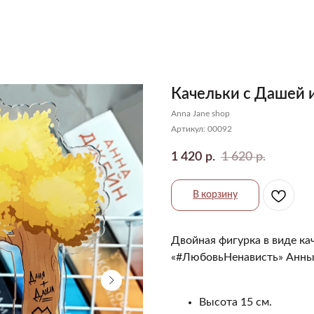
Качельки с Дашей 
Anna Jane shop
Артикул:
00092
1 420
1 620
р.
р.
В корзину
Двойная фигурка в виде ка
«#ЛюбовьНенависть» Анны
Высота 15 см.