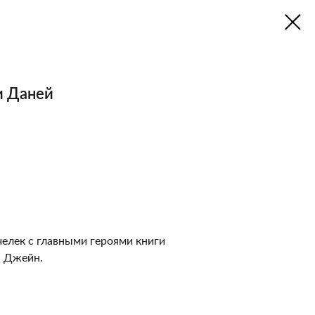
и Даней
челек с главными героями книги
 Джейн.