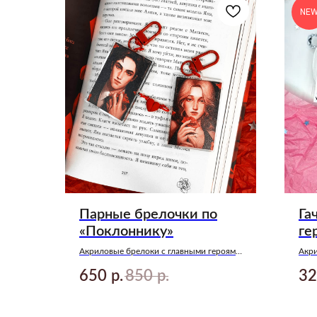
NE
Парные брелочки по
Га
«Поклоннику»
ге
Акриловые брелоки с главными героями
Акри
нашумевшего триллера от Анны Джейн
Анн
650
850
32
р.
р.
— «Поклонник» 🖤