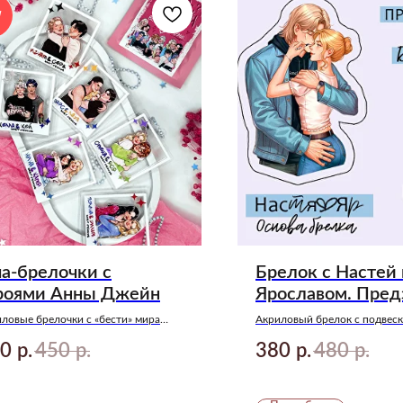
W
ча-брелочки с
Брелок с Настей 
роями Анны Джейн
Ярославом. Пред
ловые брелочки с «бести» мира
Акриловый брелок с подвеск
ы Джейн
любимому циклу «Мы-искры
0
450
380
480
р.
р.
р.
р.
Джейн