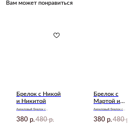
Вам может понравиться
Брелок с Никой
Брелок с
и Никитой
Мартой и
Сашей
Акриловый брелок с
Акриловый брелок с
подвеской по книге «Северная
подвеской по книге «Север
380
480
380
480
корона» Анны Джейн
корона» Анны Джейн
р.
р.
р.
р.