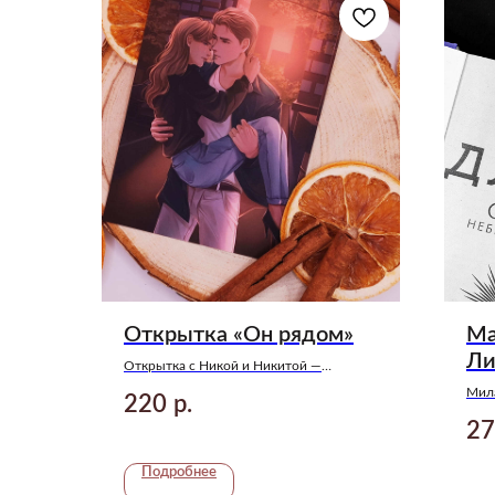
Открытка «Он рядом»
Ма
Ли
Открытка с Никой и Никитой —
главными героями книги «Северная
Мил
220
р.
корона» Анны Джейн
дило
27
Дже
Подробнее