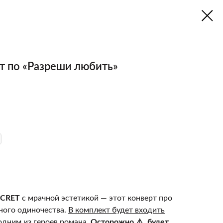
т по «Разреши любить»
ECRET
с мрачной эстетикой — этот конверт про
ного одиночества.
В комплект будет входить
одним из героев романа.
Осторожно ⚠️, будет