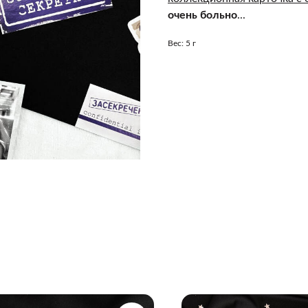
очень больно
...
Вес: 5 г