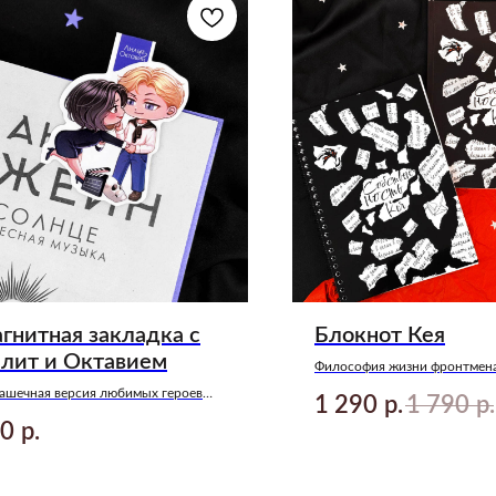
гнитная закладка с
Блокнот Кея
лит и Октавием
Философия жизни фронтмен
«На краю». По мотивам книг
ашечная версия любимых героев
1 290
1 790
р.
р.
Джейн «Музыкальный приво
гии «Небесная музыка» Анны
0
р.
йн