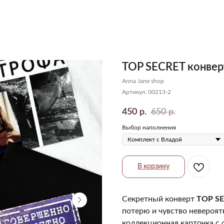
TOP SECRET конвер
Anna Jane shop
Артикул:
00213-2
450
650
р.
р.
Выбор наполнения
В корзину
Секретный конверт
TOP S
потерю и чувство невероят
коллекционная карточка с 